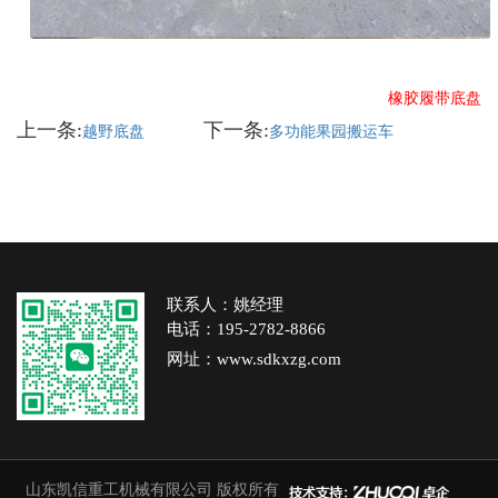
橡胶履带底盘
上一条:
下一条:
越野底盘
多功能果园搬运车
联系人：姚经理
电话：195-2782-8866
网址：www.sdkxzg.com
山东凯信重工机械有限公司
版权所有